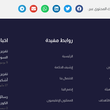
 المحتوى عبر:
روابط مفيدة
اخبا
تقرير
الرئيسية
السودان (
9 يونيو، 2023
ون
إرشيف الحكمة
تقرير
الاتصال بنا
أشكيت (الأ
17 مايو، 2023
هيئة
إنضم الينا
رسائل
والأهداف
الممثلون الإقليميون
الكورون
2 ديسمبر، 2021