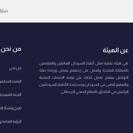
شارك
من نحن
عن الهيئة
هي هيئة نقابية تمثل أطباء السودان العاملين والمقيمين
من نحن
بالمملكة المتحدة وتعمل على ربطهم ببعض وزيادة صلة
التواصل بينهم. نعمل كذلك على ترقية الخدمات الصحية
النقباء السابق
والتعليم الطبي في السودان ومساعدة الأطباء السودانيين
الراغبين في الالتحاق بالنظام الصحي البريطاني.
اللجنة التنفيذية
تاريخ ونشأة ال
الرؤية العامة 